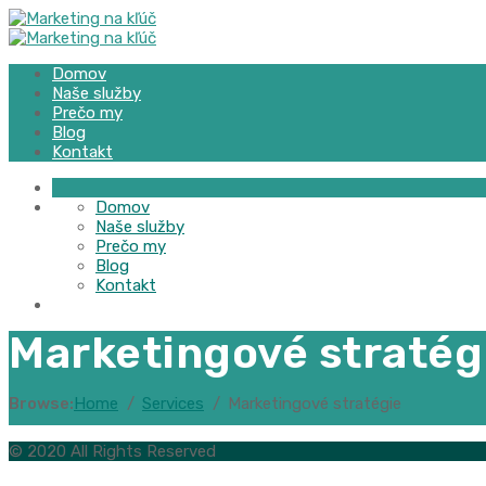
Domov
Naše služby
Prečo my
Blog
Kontakt
Domov
Naše služby
Prečo my
Blog
Kontakt
Marketingové stratég
Browse:
Home
Services
Marketingové stratégie
© 2020 All Rights Reserved