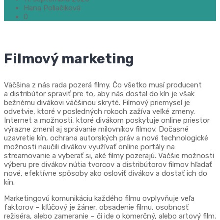
Hana Poliačiková
0
Filmový marketing
Väčšina z nás rada pozerá filmy. Čo všetko musí producent
a distribútor spraviť pre to, aby nás dostal do kín je však
bežnému divákovi väčšinou skryté. Filmový priemysel je
odvetvie, ktoré v posledných rokoch zažíva veľké zmeny.
Internet a možnosti, ktoré divákom poskytuje online priestor
výrazne zmenil aj správanie milovníkov filmov. Dočasné
uzavretie kín, ochrana autorských práv a nové technologické
možnosti naučili divákov využívať online portály na
streamovanie a vyberať si, aké filmy pozerajú. Väčšie možnosti
výberu pre divákov nútia tvorcov a distribútorov filmov hľadať
nové, efektívne spôsoby ako osloviť divákov a dostať ich do
kín.
Marketingovú komunikáciu každého filmu ovplyvňuje veľa
faktorov – kľúčový je žáner, obsadenie filmu, osobnosť
režiséra, alebo zameranie – či ide o komerčný, alebo artový film.