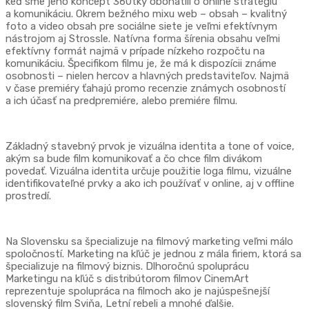
keď sme jeho koncept 360tky obohatili o online stratégiu
a komunikáciu. Okrem bežného mixu web – obsah – kvalitný
foto a video obsah pre sociálne siete je veľmi efektívnym
nástrojom aj Strossle. Natívna forma šírenia obsahu veľmi
efektívny formát najmä v prípade nízkeho rozpočtu na
komunikáciu. Špecifikom filmu je, že má k dispozícii známe
osobnosti – nielen hercov a hlavných predstaviteľov. Najmä
v čase premiéry ťahajú promo recenzie známych osobností
a ich účasť na predpremiére, alebo premiére filmu.
Základný stavebný prvok je vizuálna identita a tone of voice,
akým sa bude film komunikovať a čo chce film divákom
povedať. Vizuálna identita určuje použitie loga filmu, vizuálne
identifikovateľné prvky a ako ich používať v online, aj v offline
prostredí.
Na Slovensku sa špecializuje na filmový marketing veľmi málo
spoločností. Marketing na kľúč je jednou z mála firiem, ktorá sa
špecializuje na filmový biznis. Dlhoročnú spoluprácu
Marketingu na kľúč s distribútorom filmov CinemArt
reprezentuje spolupráca na filmoch ako je najúspešnejší
slovenský film Sviňa, Letní rebeli a mnohé ďalšie.