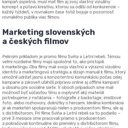
kampaň úspešná, musí mať film aj svoj vlastný vizuálny
koncept a pútavú kreatívu, ktorou sa odlíši od konkurencie –
každý týždeň, v rovnakom čase totiž bojuje o pozornosť
rovnakého publika viac filmov.
Marketing slovenských
a českých filmov
Pekným príkladom je promo filmu Sviňa a Letní rebeli. Témou
veľmi rozdielne filmy majú spoločné to, ako pristúpili
k marketingu. Oba filmy mali svoju vlastnú a výraznú vizuálnu
identitu a marketingovú stratégiu a dizajn manuál k filmu, ktorý
umožnil udržať jasnú a konzistentnú komunikáciu počas celej
kampane a zároveň uľahčil prípravu online aj offline kampaní
a obsahu pre sociálne siete. V oboch prípadoch sme mali
možnosť byť súčasťou tímu a ovplyvniť aký materiál
potrebujeme z natáčania – fotografie z backstage, imidžové
foto, alebo rozhovory, dokrútky s hercami. Ideálna kombinácia
je ak marketéri spolupracujú nielen s producentom filmu, ale aj
s distribútorom. Pri filme Sviňa a Letní rebeli sa to podarilo –
prvé 3 mesiace sme pracovali priamo s producentom
a pokračovali kontinuálne do premiéry s distribútorom filmu,