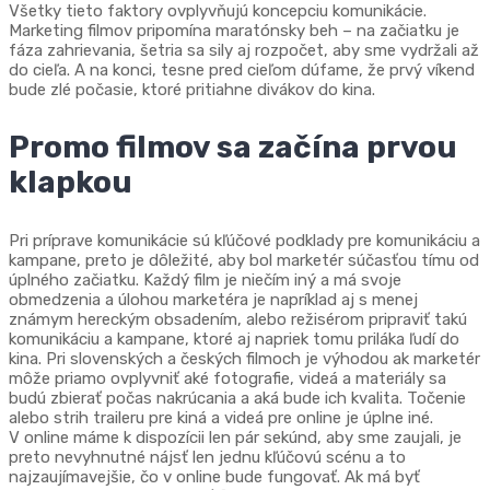
Všetky tieto faktory ovplyvňujú koncepciu komunikácie.
Marketing filmov pripomína maratónsky beh – na začiatku je
fáza zahrievania, šetria sa sily aj rozpočet, aby sme vydržali až
do cieľa. A na konci, tesne pred cieľom dúfame, že prvý víkend
bude zlé počasie, ktoré pritiahne divákov do kina.
Promo filmov sa začína prvou
klapkou
Pri príprave komunikácie sú kľúčové podklady pre komunikáciu a
kampane, preto je dôležité, aby bol marketér súčasťou tímu od
úplného začiatku. Každý film je niečím iný a má svoje
obmedzenia a úlohou marketéra je napríklad aj s menej
známym hereckým obsadením, alebo režisérom pripraviť takú
komunikáciu a kampane, ktoré aj napriek tomu priláka ľudí do
kina. Pri slovenských a českých filmoch je výhodou ak marketér
môže priamo ovplyvniť aké fotografie, videá a materiály sa
budú zbierať počas nakrúcania a aká bude ich kvalita. Točenie
alebo strih traileru pre kiná a videá pre online je úplne iné.
V online máme k dispozícii len pár sekúnd, aby sme zaujali, je
preto nevyhnutné nájsť len jednu kľúčovú scénu a to
najzaujímavejšie, čo v online bude fungovať. Ak má byť