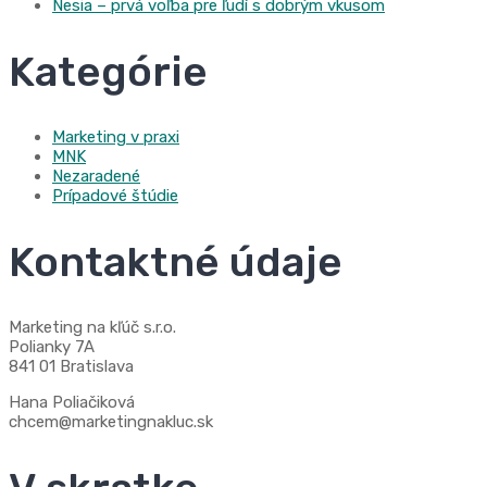
Nesia – prvá voľba pre ľudí s dobrým vkusom
Kategórie
Marketing v praxi
MNK
Nezaradené
Prípadové štúdie
Kontaktné údaje
Marketing na kľúč s.r.o.
Polianky 7A
841 01 Bratislava
Hana Poliačiková
chcem@marketingnakluc.sk