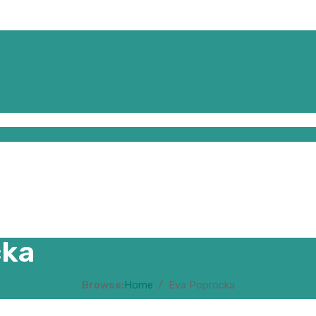
cka
Browse:
Home
Eva Poprocka