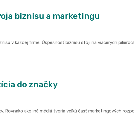
voja biznisu a marketingu
nisu v každej firme. Úspešnosť biznisu stojí na viacerých pilieroc
tícia do značky
čky. Rovnako ako iné médiá tvoria veľkú časť marketingových rozp