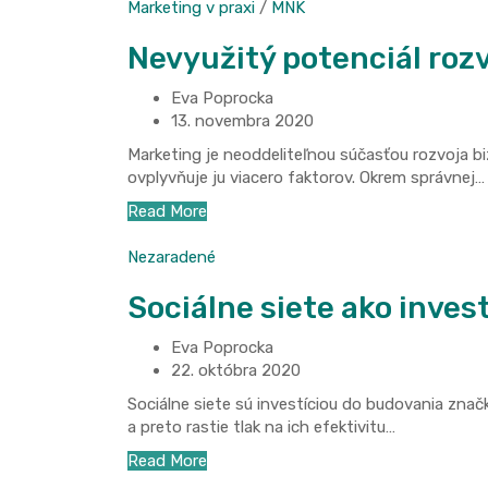
Marketing v praxi
/
MNK
Nevyužitý potenciál roz
Eva Poprocka
13. novembra 2020
Marketing je neoddeliteľnou súčasťou rozvoja biz
ovplyvňuje ju viacero faktorov. Okrem správnej…
Read More
Nezaradené
Sociálne siete ako inves
Eva Poprocka
22. októbra 2020
Sociálne siete sú investíciou do budovania zna
a preto rastie tlak na ich efektivitu…
Read More