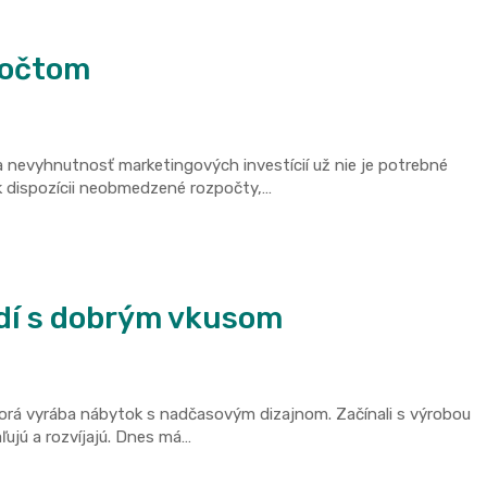
počtom
a nevyhnutnosť marketingových investícií už nie je potrebné
k dispozícii neobmedzené rozpočty,…
udí s dobrým vkusom
ktorá vyrába nábytok s nadčasovým dizajnom. Začínali s výrobou
ľujú a rozvíjajú. Dnes má…